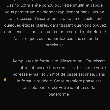
Casino Extra a été conçu pour être intuitif et rapide,
vous permettant de plonger rapidement dans l'action.
Le processus d'inscription se déroule en seulement
quelques étapes claires, garantissant que vous pouvez
commencer à jouer en un temps record. La plateforme
s'assure que vous ne perdez pas une seconde
précieuse.
Remplissez le formulaire d'inscription : Fournissez
les informations de base requises, telles que votre
adresse e-mail et un mot de passe sécurisé, dans
le formulaire dédié. Cette première phase est
cruciale pour créer votre identité sur la
plateforme.