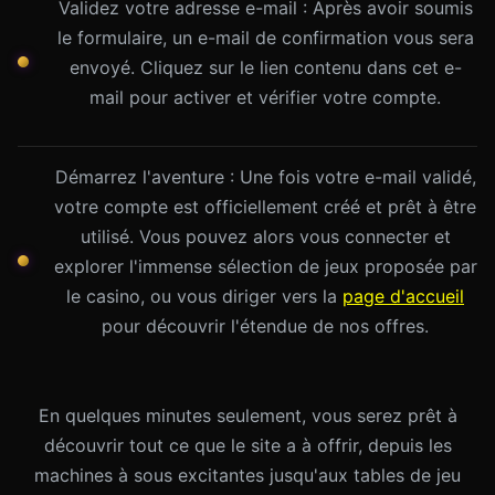
Validez votre adresse e-mail : Après avoir soumis
le formulaire, un e-mail de confirmation vous sera
envoyé. Cliquez sur le lien contenu dans cet e-
mail pour activer et vérifier votre compte.
Démarrez l'aventure : Une fois votre e-mail validé,
votre compte est officiellement créé et prêt à être
utilisé. Vous pouvez alors vous connecter et
explorer l'immense sélection de jeux proposée par
le casino, ou vous diriger vers la
page d'accueil
pour découvrir l'étendue de nos offres.
En quelques minutes seulement, vous serez prêt à
découvrir tout ce que le site a à offrir, depuis les
machines à sous excitantes jusqu'aux tables de jeu