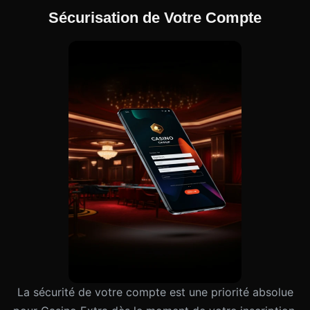
Sécurisation de Votre Compte
La sécurité de votre compte est une priorité absolue