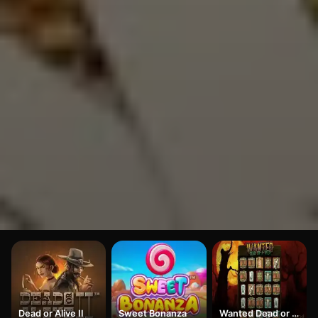
Dead or Alive II
Sweet Bonanza
Wanted Dead or a Wild