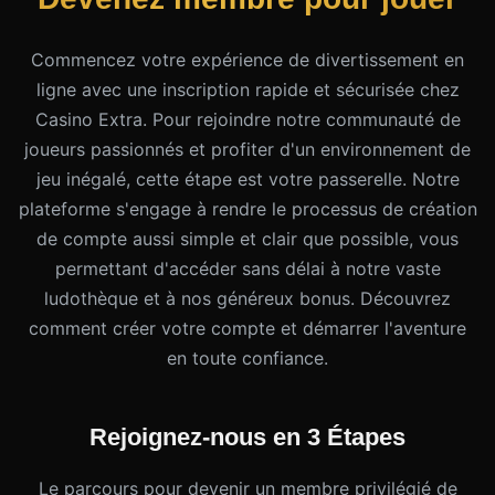
Commencez votre expérience de divertissement en
ligne avec une inscription rapide et sécurisée chez
Casino Extra. Pour rejoindre notre communauté de
joueurs passionnés et profiter d'un environnement de
jeu inégalé, cette étape est votre passerelle. Notre
plateforme s'engage à rendre le processus de création
de compte aussi simple et clair que possible, vous
permettant d'accéder sans délai à notre vaste
ludothèque et à nos généreux bonus. Découvrez
comment créer votre compte et démarrer l'aventure
en toute confiance.
Rejoignez-nous en 3 Étapes
Le parcours pour devenir un membre privilégié de