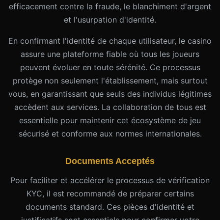
efficacement contre la fraude, le blanchiment d'argent
et l'usurpation d'identité.
En confirmant l'identité de chaque utilisateur, le casino
assure une plateforme fiable où tous les joueurs
peuvent évoluer en toute sérénité. Ce processus
protège non seulement l'établissement, mais surtout
vous, en garantissant que seuls des individus légitimes
accèdent aux services. La collaboration de tous est
essentielle pour maintenir cet écosystème de jeu
sécurisé et conforme aux normes internationales.
Documents Acceptés
Pour faciliter et accélérer le processus de vérification
KYC, il est recommandé de préparer certains
documents standard. Ces pièces d'identité et