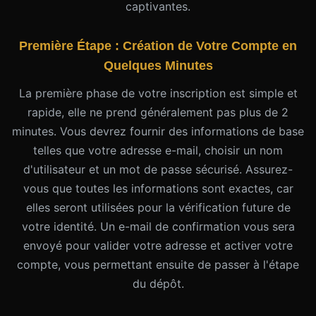
captivantes.
Première Étape : Création de Votre Compte en
Quelques Minutes
La première phase de votre inscription est simple et
rapide, elle ne prend généralement pas plus de 2
minutes. Vous devrez fournir des informations de base
telles que votre adresse e-mail, choisir un nom
d'utilisateur et un mot de passe sécurisé. Assurez-
vous que toutes les informations sont exactes, car
elles seront utilisées pour la vérification future de
votre identité. Un e-mail de confirmation vous sera
envoyé pour valider votre adresse et activer votre
compte, vous permettant ensuite de passer à l'étape
du dépôt.