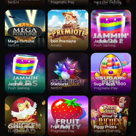
NetEnt
Pragmatic Play
Hacksaw Gaming
Mega Fortune
Don Premiote
Jammin' Jars 2
NetEnt
Amatic
Push Gaming
Jammin' Jars
Starburst
Sugar Rush 1000
Push Gaming
NetEnt
Pragmatic Play
Chicken Road
Fruit Party
Piggy Prizes
ELA Games
Pragmatic Play
Inspired Gaming