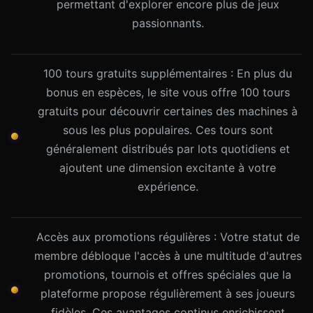
permettant d'explorer encore plus de jeux
passionnants.
100 tours gratuits supplémentaires : En plus du
bonus en espèces, le site vous offre 100 tours
gratuits pour découvrir certaines des machines à
sous les plus populaires. Ces tours sont
généralement distribués par lots quotidiens et
ajoutent une dimension excitante à votre
expérience.
Accès aux promotions régulières : Votre statut de
membre débloque l'accès à une multitude d'autres
promotions, tournois et offres spéciales que la
plateforme propose régulièrement à ses joueurs
fidèles. Ces avantages continus enrichissent